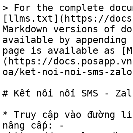
> For the complete docu
[llms.txt](https://docs
Markdown versions of do
available by appending 
page is available as [M
(https://docs.posapp.vn
oa/ket-noi-noi-sms-zalo
# Kết nối nối SMS - Zalo
* Truy cập vào đường li
nâng cấp: -          