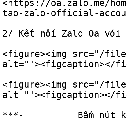
<https://oa.zalo.me/hom
tao-zalo-official-accou
2/ Kết nối Zalo Oa với 
<figure><img src="/file
alt=""><figcaption></fi
<figure><img src="/file
alt=""><figcaption></fi
***-          Bấm nút k