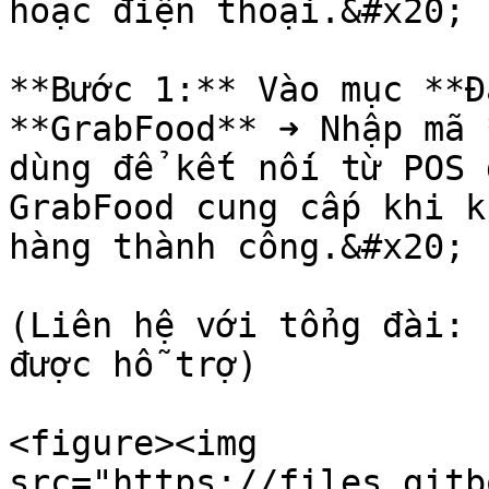
hoặc điện thoại.&#x20;

**Bước 1:** Vào mục **Đ
**GrabFood** ➜ Nhập mã 
dùng để kết nối từ POS 
GrabFood cung cấp khi k
hàng thành công.&#x20;

(Liên hệ với tổng đài: 
được hỗ trợ)

<figure><img 
src="https://files.gitb