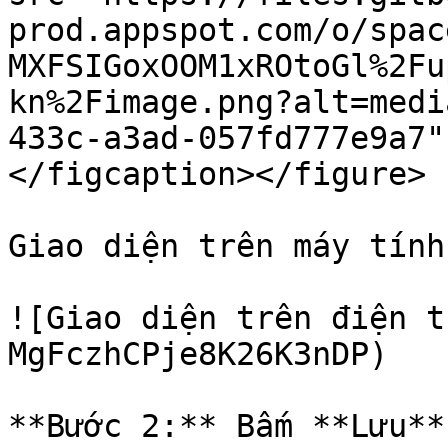
prod.appspot.com/o/spac
MXFSIGoxOOM1xROtoGl%2Fu
kn%2Fimage.png?alt=medi
433c-a3ad-057fd777e9a7"
</figcaption></figure>

Giao diện trên máy tính

![Giao diện trên điện t
MgFczhCPje8K26K3nDP)
