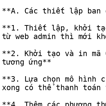
**A. Các thiết lập ban 
**1. Thiết lập, khởi tạ
từ web admin thì mới kh
**2. Khởi tạo và in mã 
tương ứng**

**3. Lựa chọn mô hình c
xong có thể thanh toán 
**4. Thêm các phương th