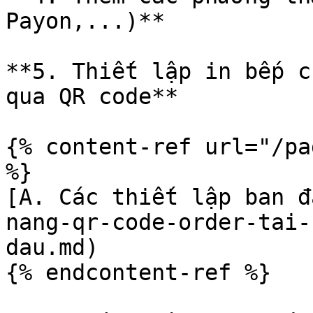
Payon,...)**

**5. Thiết lập in bếp c
qua QR code**

{% content-ref url="/pa
%}

[A. Các thiết lập ban đ
nang-qr-code-order-tai-
dau.md)

{% endcontent-ref %}
