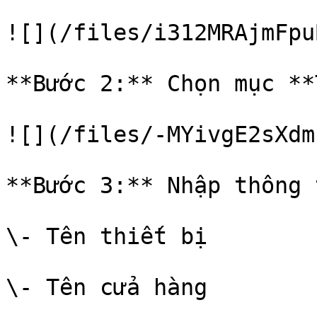
![](/files/i312MRAjmFpu
**Bước 2:** Chọn mục **
![](/files/-MYivgE2sXdm
**Bước 3:** Nhập thông 
\- Tên thiết bị

\- Tên cửa hàng
