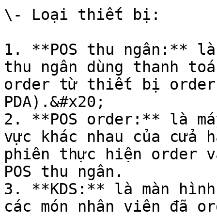
\- Loại thiết bị:

1. **POS thu ngân:** là
thu ngân dùng thanh toá
order từ thiết bị order
PDA).&#x20;

2. **POS order:** là má
vực khác nhau của cửa h
phiên thực hiện order v
POS thu ngân.

3. **KDS:** là màn hình
các món nhân viên đã ord