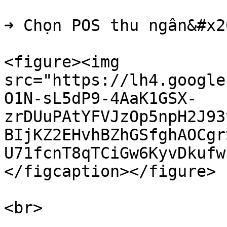
➜ Chọn POS thu ngân&#x20
<figure><img 
src="https://lh4.google
O1N-sL5dP9-4AaK1GSX-
zrDUuPAtYFVJzOp5npH2J93
BIjKZ2EHvhBZhGSfghAOCgr
U71fcnT8qTCiGw6KyvDkufw
</figcaption></figure>

<br>
