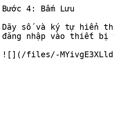
Bước 4: Bấm Lưu

Dãy số và ký tự hiển th
đăng nhập vào thiết bị 